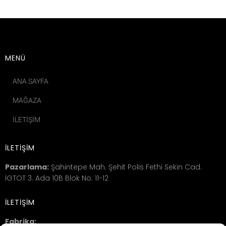
MENÜ
ANA SAYFA
MAĞAZA
İLETIŞIM
İLETİŞİM
Pazarlama:
Şahintepe Mah. Şehit Polis Fethi Sekin Cad.
İGTOT 3. Ada 10B Blok No: 11-12
İLETİŞİM
Fabrika: