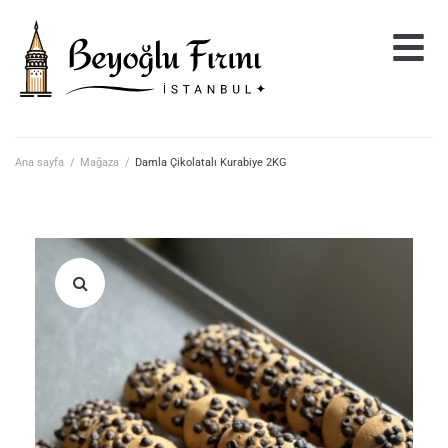
Ana sayfa
/
Mağaza
/
Damla Çikolatalı Kurabiye 2KG