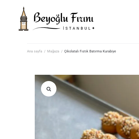
Ana sayfa
/
Mağaza
/
Çikolatalı Fıstık Batırma Kurabiye