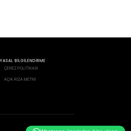
YASAL BİLGİLENDİRME
ÇEREZ POLITIKASI
AÇIK RIZA METNİ