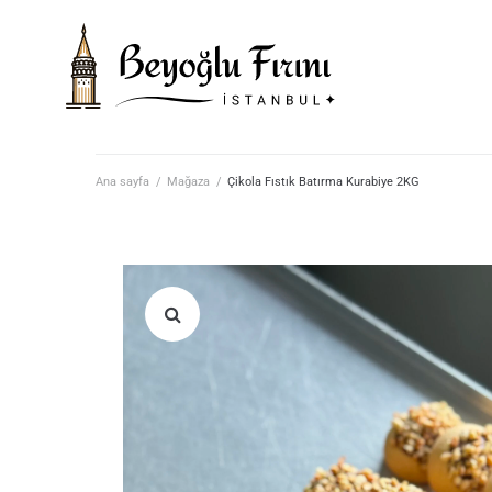
Ana sayfa
/
Mağaza
/
Çikola Fıstık Batırma Kurabiye 2KG