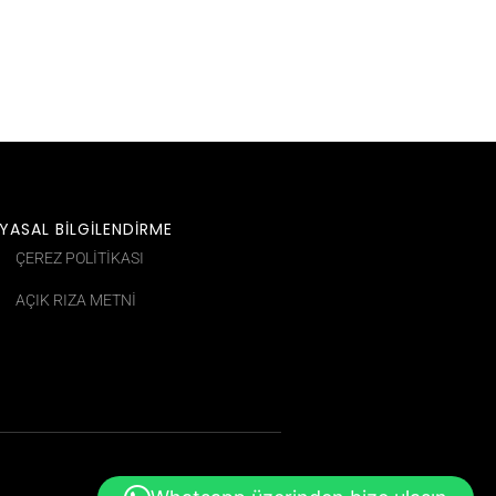
YASAL BİLGİLENDİRME
ÇEREZ POLITIKASI
AÇIK RIZA METNİ