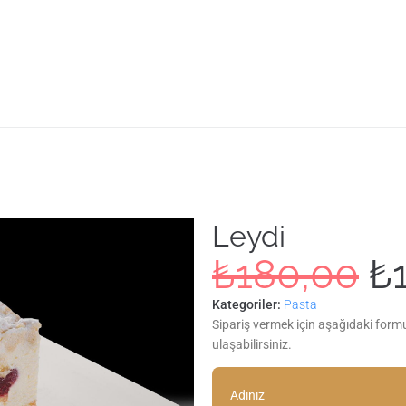
Leydi
₺
180,00
₺
Kategoriler:
Pasta
Sipariş vermek için aşağıdaki form
ulaşabilirsiniz.
Adınız