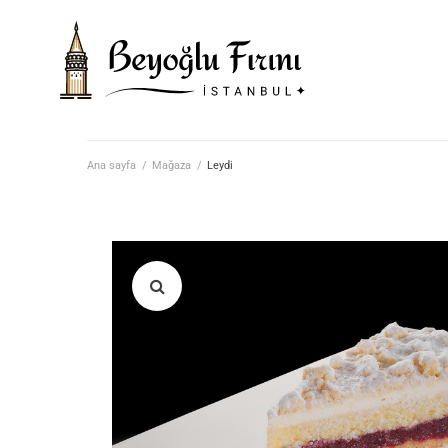
Ana sayfa
/
Mağaza
/
Leydi