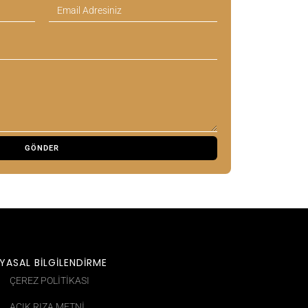
YASAL BİLGİLENDİRME
ÇEREZ POLITIKASI
AÇIK RIZA METNİ