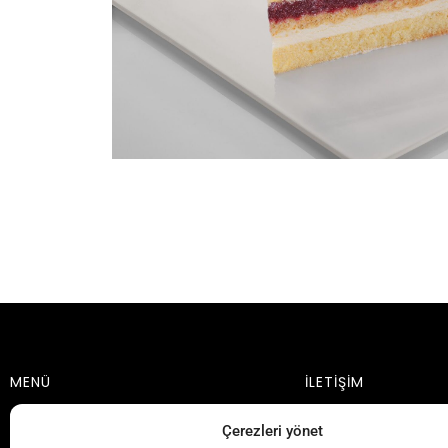
MENÜ
İLETİŞİM
Pazarlama:
Şahinte
ANA SAYFA
Çerezleri yönet
Fethi Sekin Cad.