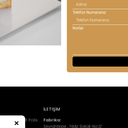
Telefon Numaranız
Notlar
İLETİŞİM
pe Mah. Şehit Polis
Fabrika:
Seyrantepe , Yıldız Sokak No:12