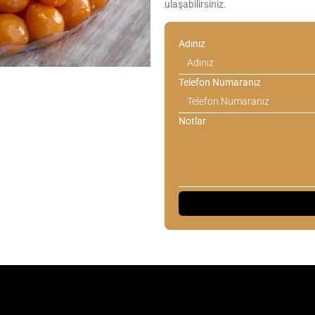
ulaşabilirsiniz.
Adınız
Telefon Numaranız
Notlar