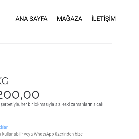
ANA SAYFA
MAĞAZA
İLETIŞIM
KG
200,00
ı şerbetiyle, her bir lokmasıyla sizi eski zamanların sıcak
lılar
u kullanabilir veya WhatsApp üzerinden bize