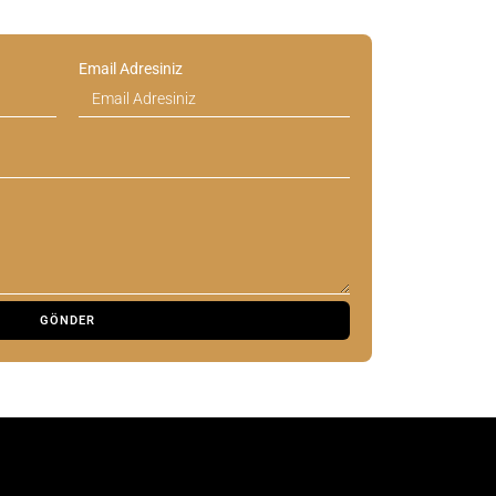
Email Adresiniz