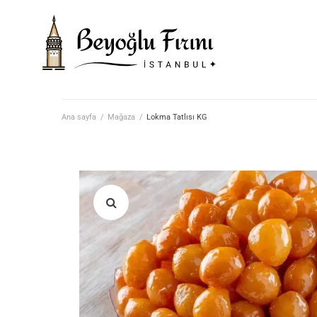
Ana sayfa
/
Mağaza
/
Lokma Tatlısı KG