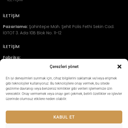
İLETİŞİM
Pazarlama:
Şahintepe Mah. Şehit Polis Fethi Sekin Cad.
İGTOT 3. Ada 10B Blok No: 11-12
İLETİŞİM
Fabrika:
Seyrantepe , Yıldız Sokak No:12
Çerezleri yönet
34418 Kağıthane / İSTANBUL
En iyi deneyimleri sunmak için, cihaz bilgilerini saklamak ve/veya erişmek
YASAL BİLGİLENDİRME
gibi teknolojiler kullanıyoruz. Bu teknolojilere onay vermek, bu sitede
ÇEREZ POLITIKASI
gezinme davranışı veya benzersiz kimlikler gibi verileri işlememize izin
verecektir. Onay vermemek veya onayı geri çekmek, belirli özellikler ve işlevler
AÇIK RIZA METNİ
üzerinde olumsuz etkilere neden olabilir.
KABUL ET