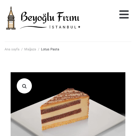
Ana sayfa
/
Mağaza
/
Lotus Pasta