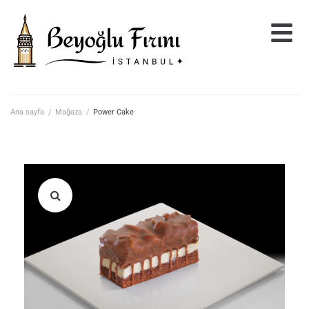
Ana sayfa
/
Mağaza
/
Power Cake